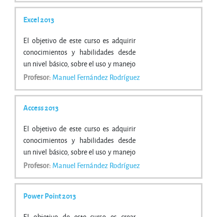
además de conocer herramientas
Excel 2013
avanzadas que supongan un ahorro
de tiempo en el trabajo diario.
El objetivo de este curso es adquirir
conocimientos y habilidades desde
un nivel básico, sobre el uso y manejo
de las hojas de cálculo.
Profesor:
Manuel Fernández Rodríguez
Access 2013
El objetivo de este curso es adquirir
conocimientos y habilidades desde
un nivel básico, sobre el uso y manejo
de las bases de datos con Microfoft
Profesor:
Manuel Fernández Rodríguez
Access2013.
Power Point 2013
El objetivo de este curso es crear